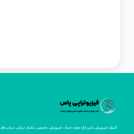
کلینیک فیزیوتراپی پاس ارائه دهنده خدمات فیزیوتراپی تخصصی ،ماساژ درمانی ،درمان های ا