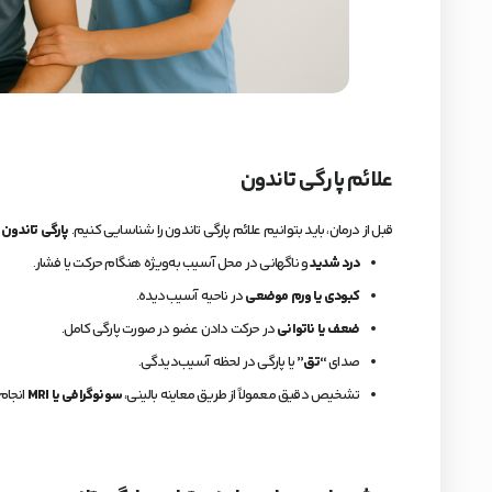
علائم پارگی تاندون
قبل از درمان، باید بتوانیم علائم پارگی تاندون را شناسایی کنیم.
پارگی تاندون
م
درد شدید
و ناگهانی در محل آسیب به‌ویژه هنگام حرکت یا فشار.
کبودی یا ورم موضعی
در ناحیه آسیب‌دیده.
ضعف یا ناتوانی
در حرکت دادن عضو در صورت پارگی کامل.
صدای
“تق”
یا پارگی در لحظه آسیب‌دیدگی.
تشخیص دقیق معمولاً از طریق معاینه بالینی،
سونوگرافی یا MRI
انجام