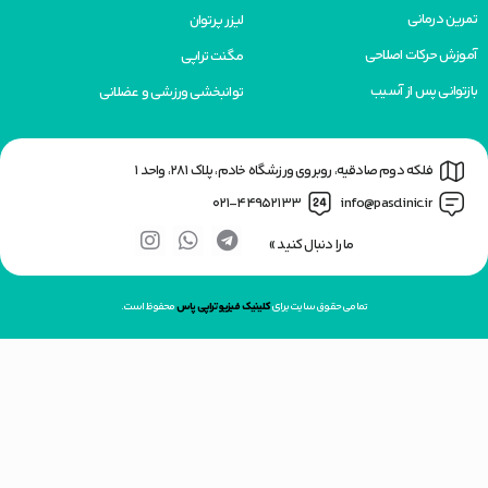
تمرین درمانی
لیزر پرتوان
آموزش حرکات اصلاحی
مگنت تراپی
بازتوانی پس از آسیب
توانبخشی ورزشی و عضلانی
فلکه دوم صادقیه، روبروی ورزشگاه خادم، پلاک 281، واحد 1
021-44952133
info@pasclinic.ir
ما را دنبال کنید »
تمامی حقوق سایت برای
کلینیک فیزیوتراپی پاس
محفوظ است.